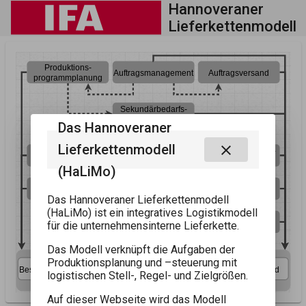
Hannoveraner
Lieferkettenmodell
Produktions-
Auftragsmanagement
Auftragsversand
programmplanung
Sekundärbedarfs-
planung
Das Hannoveraner
Lieferkettenmodell
close
Fremdbezugs-
Produktionsbedarfs-
Bestandsmanagement
Produktionscontrolling
grobplanung
planung
(HaLiMo)
Fremdbezugs-
Eigenfertigungs-
planung
planung
Das Hannoveraner Lieferkettenmodell
(HaLiMo) ist ein integratives Logistikmodell
Eigenfertigungs-
für die unternehmensinterne Lieferkette.
steuerung
Das Modell verknüpft die Aufgaben der
Produktionsplanung und –steuerung mit
Produktions-
Zwischen-
Produktions-
Beschaffung
Versand
logistischen Stell-, Regel- und Zielgrößen.
vorstufe
lager
endstufe
Unternehmensinterne Lieferkette
Auf dieser Webseite wird das Modell