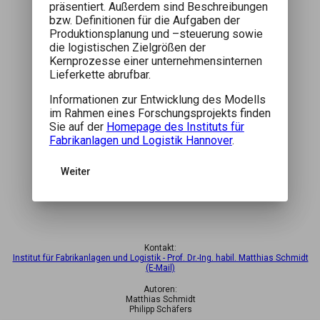
präsentiert. Außerdem sind Beschreibungen
bzw. Definitionen für die Aufgaben der
Produktionsplanung und –steuerung sowie
die logistischen Zielgrößen der
Kernprozesse einer unternehmensinternen
Lieferkette abrufbar.
Informationen zur Entwicklung des Modells
im Rahmen eines Forschungsprojekts finden
Sie auf der
Homepage des Instituts für
Fabrikanlagen und Logistik Hannover
.
Weiter
Kontakt:
Institut für Fabrikanlagen und Logistik - Prof. Dr.-Ing. habil. Matthias Schmidt
(E-Mail)
refresh
Autoren:
Matthias Schmidt
Philipp Schäfers